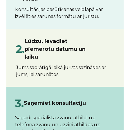
Konsultācijas pasūtīšanas veidlapā var
izvēlēties sarunas formātu ar juristu.
Lūdzu, ievadiet
2.
piemērotu datumu un
laiku
Jums saprātīgā laikā jurists sazināsies ar
jums, lai sarunātos.
3.
Saņemiet konsultāciju
Sagaidi speciālista zvanu, atbildi uz
telefona zvanu un uzzini atbildes uz