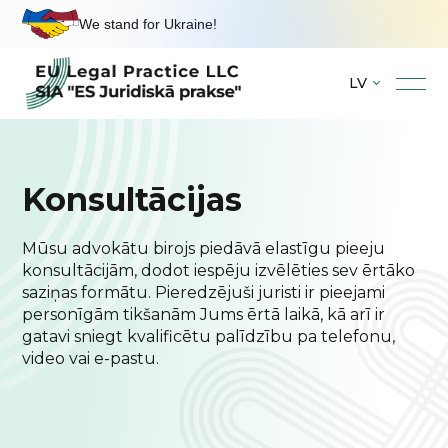
We stand for Ukraine!
LV
Skip
to
content
Konsultācijas
Mūsu advokātu birojs piedāvā elastīgu pieeju
konsultācijām, dodot iespēju izvēlēties sev ērtāko
saziņas formātu. Pieredzējuši juristi ir pieejami
personīgām tikšanām Jums ērtā laikā, kā arī ir
gatavi sniegt kvalificētu palīdzību pa telefonu,
video vai e-pastu.