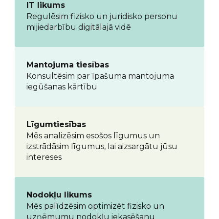
IT likums
Regulēsim fizisko un juridisko personu
mijiedarbību digitālajā vidē
Mantojuma tiesības
Konsultēsim par īpašuma mantojuma
iegūšanas kārtību
Līgumtiesības
Mēs analizēsim esošos līgumus un
izstrādāsim līgumus, lai aizsargātu jūsu
intereses
Nodokļu likums
Mēs palīdzēsim optimizēt fizisko un
uzņēmumu nodokļu iekasēšanu