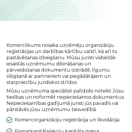
Komerclikums nosaka uzņēmēju organizāciju
reģistrācijas un darbības kārtību valstī, kā arī to
pastāvēšanas izbeigšanu. Mūsu juristi visbiežāk
iesaistās uzņēmumu dibināšanas un
pārveidošanas dokumentu izstrādē, līgumu
slēgšanā ar partneriem vai piegādātājiem un
starpniecību juridiskos strīdos.
Mūsu uzņēmuma speciālisti palīdzēs noteikt Jūsu
tiesības un noformēt nepieciešamos dokumentus.
Nepieciešamības gadījumā juristi jūs pavadīs vai
pārstāvēs jūsu uzņēmumu tiesvedībā.
Komercorganizāciju reģistrācija un likvidācija
Pamatkapitāla/akciju kapitāla maiņa