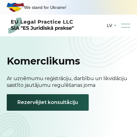
We stand for Ukraine!
LV
Skip
to
content
Komerclikums
Ar uzņēmumu reģistrāciju, darbību un likvidāciju
saistīto jautājumu regulēšanas joma
Rezervējiet konsultāciju