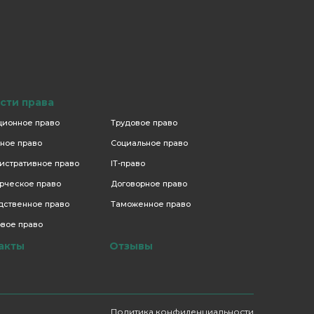
сти права
ционное право
Трудовое право
ное право
Социальное право
истративное право
IT-право
рческое право
Договорное право
дственное право
Таможенное право
вое право
акты
Отзывы
Политика конфиденциальности