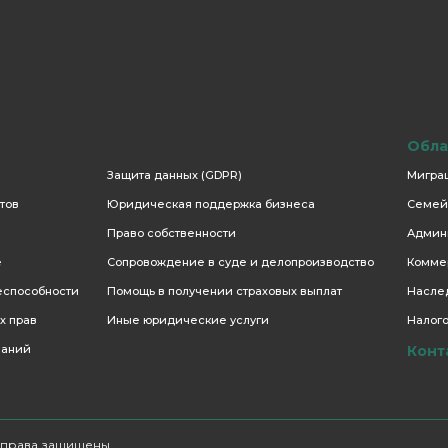
Обла
Защита данных (GDPR)
Мигра
тов
Юридическая поддержка бизнеса
Семей
Право собственности
Админ
е
Сопровождение в суде и делопроизводство
Комме
еспособности
Помощь в получении страховых выплат
Насле
х прав
Иные юридические услуги
Налого
паний
Конт
Все права защищены