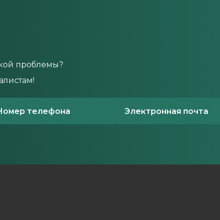
кой проблемы?
алистам!