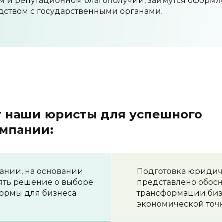
ом и репутационном благополучии, займутся оформ
ством с государственными органами.
т наши юристы для успешного
мпании:
ании, на основании
Подготовка юридиче
ять решение о выборе
представлено обос
ормы для бизнеса
трансформации биз
экономической точ