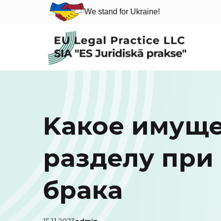
We stand for Ukraine!
Skip
to
content
Kакое имуще
разделу при
брака