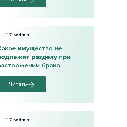
6.11.2023
admin
Kакое имущество не
подлежит разделу при
расторжении брака
Читать
6.11.2023
admin